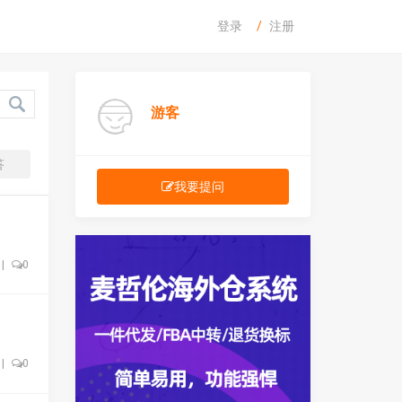
登录
注册
游客
答
我要提问
|
0
|
0