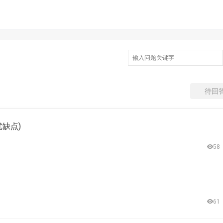
待回
缺点)
58
61