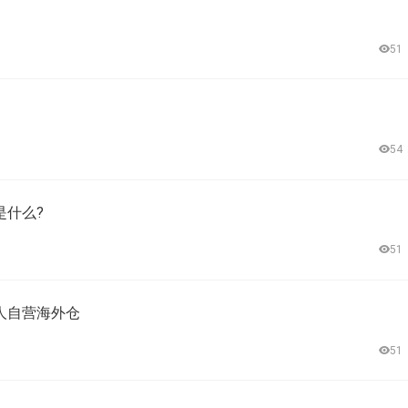
51
54
是什么?
51
人自营海外仓
51