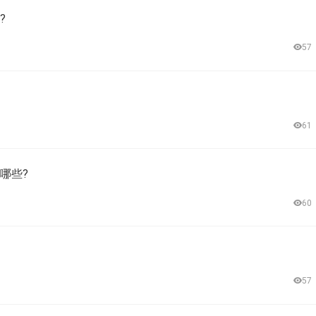
?
57
61
哪些?
60
57