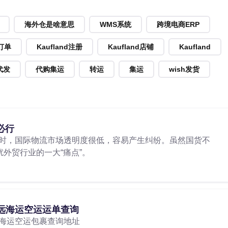
海外仓是啥意思
WMS系统
跨境电商ERP
d订单
Kaufland注册
Kaufland店铺
Kaufland
代发
代购集运
转运
集运
wish发货
必行
时，国际物流市场透明度很低，容易产生纠纷。虽然国货不
扰外贸行业的一大“痛点”。
远海运空运运单查询
海运空运包裹查询地址