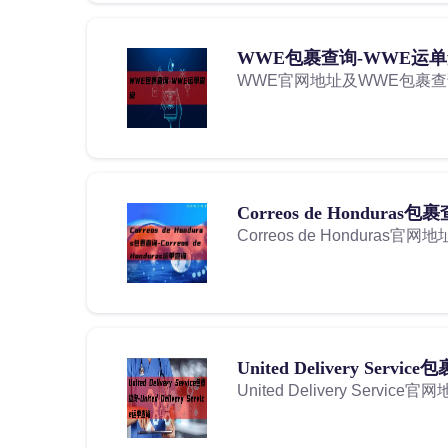
WWE包裹查询-WWE运
WWE官网地址及WWE包裹
Correos de Honduras包裹
Correos de Honduras官网
United Delivery Servic
United Delivery Service