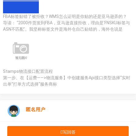
FBA标签贴错了被拒收？WMS怎么证明是你贴的还是亚马逊弄的？
导读： "2000件货发到FBA，亚马逊直接拒收，理由是'FNSKU标签与
ASN不匹配'。我坚称标签文件是海外仓自己贴错的，海外仓说是
Stamps物流接口配置流程
第一步、在【运费——>物流服务】中创建服务Api接口类型选择“实时
出单”打单方式选择“服务商标
匿名用户
写回答