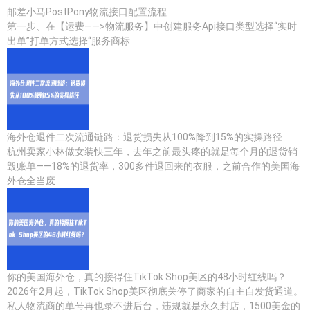
邮差小马PostPony物流接口配置流程
第一步、在【运费——>物流服务】中创建服务Api接口类型选择“实时
出单”打单方式选择“服务商标
海外仓退件二次流通链路：退货损失从100%降到15%的实操路径
杭州卖家小林做女装快三年，去年之前最头疼的就是每个月的退货销
毁账单——18%的退货率，300多件退回来的衣服，之前合作的美国海
外仓全当废
你的美国海外仓，真的接得住TikTok Shop美区的48小时红线吗？
2026年2月起，TikTok Shop美区彻底关停了商家的自主自发货通道。
私人物流商的单号再也录不进后台，违规就是永久封店，1500美金的