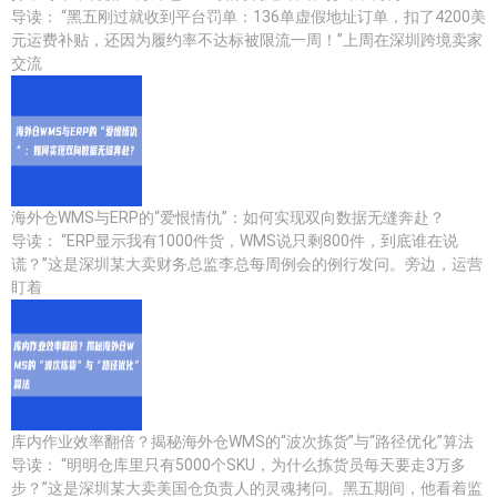
导读： “黑五刚过就收到平台罚单：136单虚假地址订单，扣了4200美
元运费补贴，还因为履约率不达标被限流一周！”上周在深圳跨境卖家
交流
海外仓WMS与ERP的“爱恨情仇”：如何实现双向数据无缝奔赴？
导读： “ERP显示我有1000件货，WMS说只剩800件，到底谁在说
谎？”这是深圳某大卖财务总监李总每周例会的例行发问。旁边，运营
盯着
库内作业效率翻倍？揭秘海外仓WMS的“波次拣货”与“路径优化”算法
导读： “明明仓库里只有5000个SKU，为什么拣货员每天要走3万多
步？”这是深圳某大卖美国仓负责人的灵魂拷问。黑五期间，他看着监