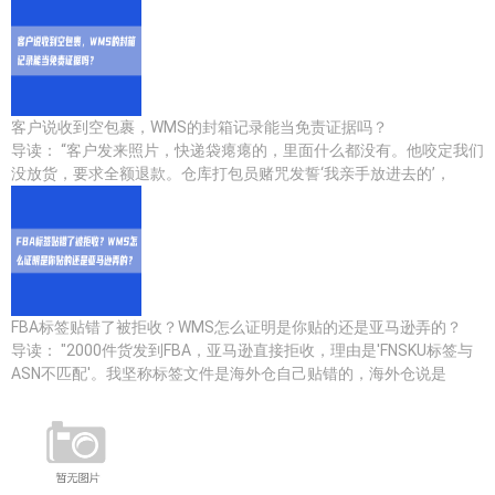
客户说收到空包裹，WMS的封箱记录能当免责证据吗？
导读： “客户发来照片，快递袋瘪瘪的，里面什么都没有。他咬定我们
没放货，要求全额退款。仓库打包员赌咒发誓‘我亲手放进去的’，
FBA标签贴错了被拒收？WMS怎么证明是你贴的还是亚马逊弄的？
导读： "2000件货发到FBA，亚马逊直接拒收，理由是'FNSKU标签与
ASN不匹配'。我坚称标签文件是海外仓自己贴错的，海外仓说是