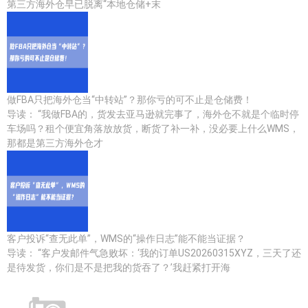
第三方海外仓早已脱离“本地仓储+末
做FBA只把海外仓当“中转站”？那你亏的可不止是仓储费！
导读： “我做FBA的，货发去亚马逊就完事了，海外仓不就是个临时停
车场吗？租个便宜角落放放货，断货了补一补，没必要上什么WMS，
那都是第三方海外仓才
客户投诉“查无此单”，WMS的“操作日志”能不能当证据？
导读： “客户发邮件气急败坏：‘我的订单US20260315XYZ，三天了还
是待发货，你们是不是把我的货吞了？’我赶紧打开海