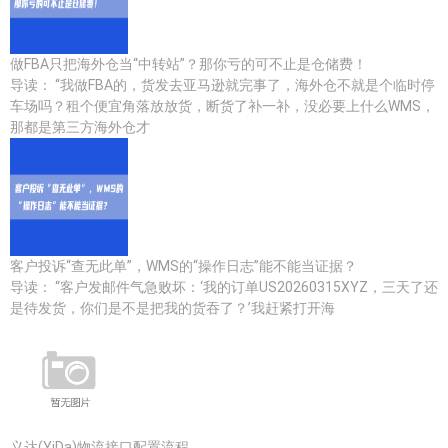
做FBA只把海外仓当“中转站”？那你亏的可不止是仓储费！
导读： “我做FBA的，货发去亚马逊就完事了，海外仓不就是个临时停
车场吗？租个便宜角落放放货，断货了补一补，没必要上什么WMS，
那都是第三方海外仓才
客户投诉“查无此单”，WMS的“操作日志”能不能当证据？
导读： “客户发邮件气急败坏：‘我的订单US20260315XYZ，三天了还
是待发货，你们是不是把我的货吞了？’我赶紧打开海
义达(YiDa)物流接口配置流程