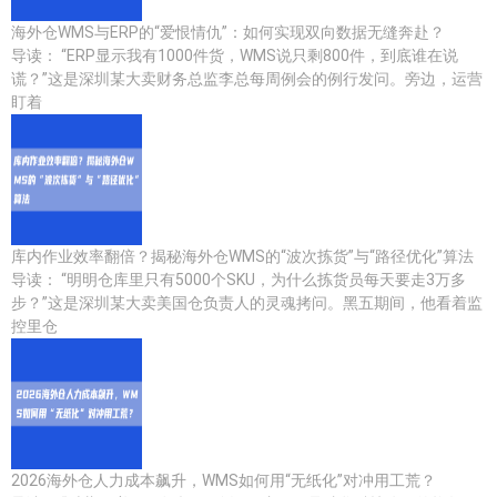
海外仓WMS与ERP的“爱恨情仇”：如何实现双向数据无缝奔赴？
导读： “ERP显示我有1000件货，WMS说只剩800件，到底谁在说
谎？”这是深圳某大卖财务总监李总每周例会的例行发问。旁边，运营
盯着
库内作业效率翻倍？揭秘海外仓WMS的“波次拣货”与“路径优化”算法
导读： “明明仓库里只有5000个SKU，为什么拣货员每天要走3万多
步？”这是深圳某大卖美国仓负责人的灵魂拷问。黑五期间，他看着监
控里仓
2026海外仓人力成本飙升，WMS如何用“无纸化”对冲用工荒？