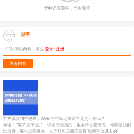
暂时还没回答，等你发挥
游客
^-^我来说两句，请先
登录
·
注册
发表回答
客户说收到空包裹，WMS的封箱记录能当免责证据吗？
导读： “客户发来照片，快递袋瘪瘪的，里面什么都没有。他咬定我们
没放货，要求全额退款。仓库打包员赌咒发誓‘我亲手放进去的’，