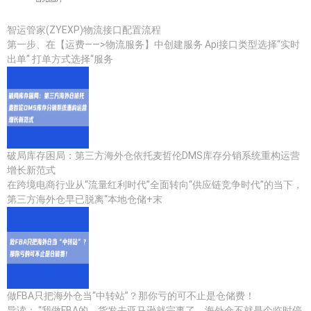
智运管家(ZYEXP)物流接口配置流程
第一步、在【运费——>物流服务】中创建服务 Api接口类型选择“实时
出单” 打单方式选择“服务
破局库存困局：第三方海外仓依托麦哲伦DMS库存分销系统重构运营
增长新范式
在跨境电商行业从“流量红利时代”全面转向“供应链竞争时代”的当下，
第三方海外仓早已脱离“本地仓储+末
做FBA只把海外仓当“中转站”？那你亏的可不止是仓储费！
导读： “我做FBA的，货发去亚马逊就完事了，海外仓不就是个临时停