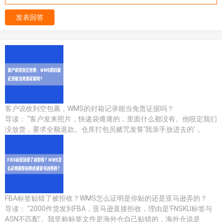
发表回答
客户说收到空包裹，WMS的封箱记录能当免责证据吗？
导读： “客户发来照片，快递袋瘪瘪的，里面什么都没有。他咬定我们
没放货，要求全额退款。仓库打包员赌咒发誓‘我亲手放进去的’，
FBA标签贴错了被拒收？WMS怎么证明是你贴的还是亚马逊弄的？
导读： "2000件货发到FBA，亚马逊直接拒收，理由是'FNSKU标签与
ASN不匹配'。我坚称标签文件是海外仓自己贴错的，海外仓说是