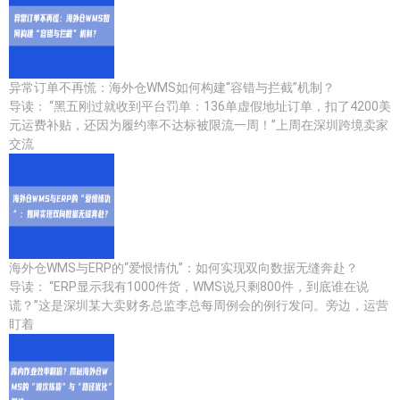
异常订单不再慌：海外仓WMS如何构建“容错与拦截”机制？
导读： “黑五刚过就收到平台罚单：136单虚假地址订单，扣了4200美
元运费补贴，还因为履约率不达标被限流一周！”上周在深圳跨境卖家
交流
海外仓WMS与ERP的“爱恨情仇”：如何实现双向数据无缝奔赴？
导读： “ERP显示我有1000件货，WMS说只剩800件，到底谁在说
谎？”这是深圳某大卖财务总监李总每周例会的例行发问。旁边，运营
盯着